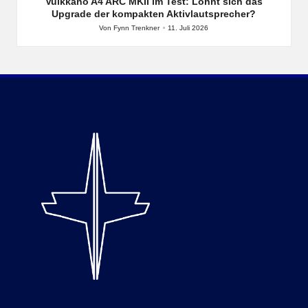
in
Vulkkano A4 ARC MKII im Test: Lohnt sich das
Upgrade der kompakten Aktivlautsprecher?
Von
Fynn Trenkner
11. Juli 2026
Posted
by