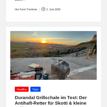
Von
Fynn Trenkner
2. Juni 2026
Posted
by
Posted
Headline
Tipps
in
Durandal Grillschale im Test: Der
Antihaft-Retter für Skotti & kleine