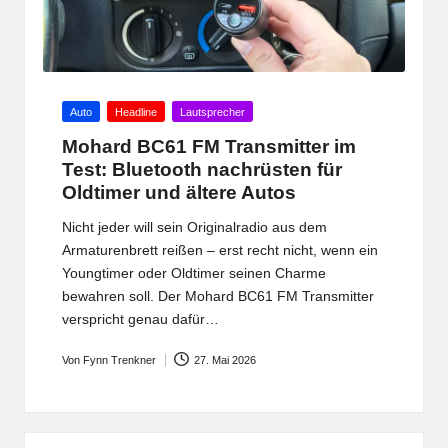
Posted
Auto
Headline
Lautsprecher
in
Mohard BC61 FM Transmitter im
Test: Bluetooth nachrüsten für
Oldtimer und ältere Autos
Nicht jeder will sein Originalradio aus dem
Armaturenbrett reißen – erst recht nicht, wenn ein
Youngtimer oder Oldtimer seinen Charme
bewahren soll. Der Mohard BC61 FM Transmitter
verspricht genau dafür…
Von
Fynn Trenkner
27. Mai 2026
Posted
by