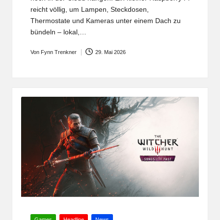
reicht völlig, um Lampen, Steckdosen,
Thermostate und Kameras unter einem Dach zu
bündeln – lokal,…
Von
Fynn Trenkner
29. Mai 2026
Posted
by
Posted
Games
Headline
News