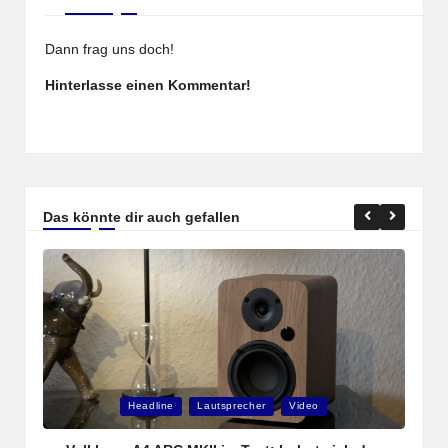
Dann frag uns doch!
Hinterlasse einen Kommentar!
Das könnte dir auch gefallen
Posted
P
Headline
Lautsprecher
Video
in
i