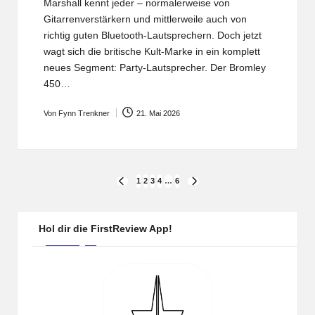
Marshall kennt jeder – normalerweise von
Gitarrenverstärkern und mittlerweile auch von
richtig guten Bluetooth-Lautsprechern. Doch jetzt
wagt sich die britische Kult-Marke in ein komplett
neues Segment: Party-Lautsprecher. Der Bromley
450…
Von
Fynn Trenkner
21. Mai 2026
Posted
by
Seitennummerierung
1
2
3
4
…
6
PREVIOUS
NEXT
PAGE
PAGE
der
Beiträge
Hol dir die FirstReview App!