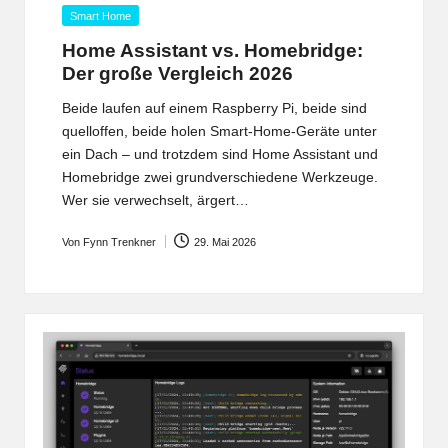
Posted
Smart Home
in
Home Assistant vs. Homebridge:
Der große Vergleich 2026
Beide laufen auf einem Raspberry Pi, beide sind
quelloffen, beide holen Smart-Home-Geräte unter
ein Dach – und trotzdem sind Home Assistant und
Homebridge zwei grundverschiedene Werkzeuge.
Wer sie verwechselt, ärgert…
Von
Fynn Trenkner
29. Mai 2026
Posted
by