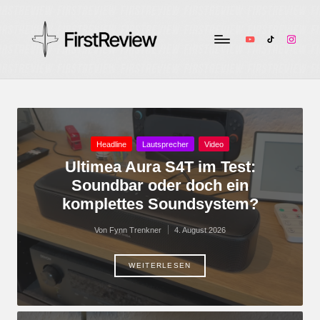
YouTube
TikTok
Instag
F
Technik-
Tests,
ir
Smart
s
Home
&
t
Posted
Headline
Lautsprecher
Video
Audio
in
Ultimea Aura S4T im Test:
R
–
Soundbar oder doch ein
ehrlich
e
komplettes Soundsystem?
und
v
unabhängig
Von
Fynn Trenkner
4. August 2026
Posted
i
by
e
WEITERLESEN
w