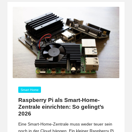
Posted
Smart Home
in
Raspberry Pi als Smart-Home-
Zentrale einrichten: So gelingt’s
2026
Eine Smart-Home-Zentrale muss weder teuer sein
noch in der Cloud hängen. Ein kleiner Raspberry Pi