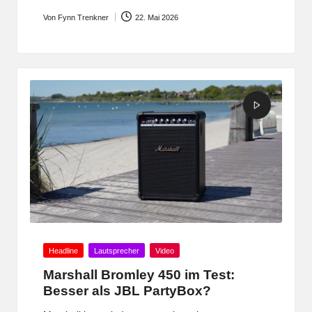
Von
Fynn Trenkner
22. Mai 2026
Posted
by
Posted
Headline
Lautsprecher
Video
in
Marshall Bromley 450 im Test:
Besser als JBL PartyBox?