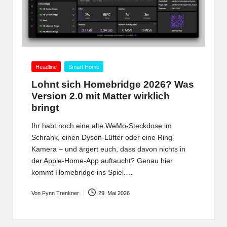
Posted
Headline
Smart Home
in
Lohnt sich Homebridge 2026? Was
Version 2.0 mit Matter wirklich
bringt
Ihr habt noch eine alte WeMo-Steckdose im
Schrank, einen Dyson-Lüfter oder eine Ring-
Kamera – und ärgert euch, dass davon nichts in
der Apple-Home-App auftaucht? Genau hier
kommt Homebridge ins Spiel.…
Von
Fynn Trenkner
29. Mai 2026
Posted
by