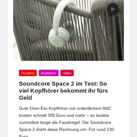
Posted
Headline
Kopfhörer
Video
in
Soundcore Space 2 im Test: So
viel Kopfhörer bekommt ihr fürs
Geld
Gute Over-Ear-Kopfhörer mit ordentlichem ANC
kosten schnell 300 Euro und mehr – so lautete
zumindest lange die Faustregel. Die Soundcore
Space 2 dreht diese Rechnung um. Für rund 130
Euro…