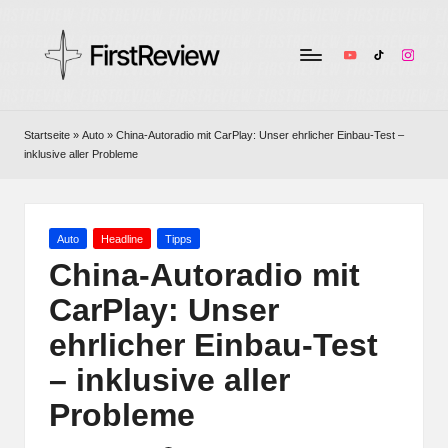
YouTube
TikTok
Instag
F
Technik-
Tests,
ir
Startseite
»
Auto
»
China-Autoradio mit CarPlay: Unser ehrlicher Einbau-Test –
Smart
inklusive aller Probleme
s
Home
&
t
Audio
R
–
Posted
Auto
Headline
Tipps
in
ehrlich
China-Autoradio mit
e
und
CarPlay: Unser
v
unabhängig
ehrlicher Einbau-Test
i
– inklusive aller
e
Probleme
w