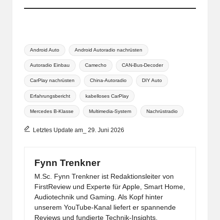
Tags:
Android Auto
Android Autoradio nachrüsten
Autoradio Einbau
Camecho
CAN-Bus-Decoder
CarPlay nachrüsten
China-Autoradio
DIY Auto
Erfahrungsbericht
kabelloses CarPlay
Mercedes B-Klasse
Multimedia-System
Nachrüstradio
Letztes Update am_ 29. Juni 2026
Fynn Trenkner
M.Sc. Fynn Trenkner ist Redaktionsleiter von
FirstReview und Experte für Apple, Smart Home,
Audiotechnik und Gaming. Als Kopf hinter
unserem YouTube-Kanal liefert er spannende
Reviews und fundierte Technik-Insights.