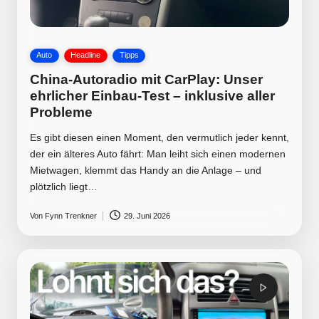
Posted
Auto
Headline
Tipps
in
China-Autoradio mit CarPlay: Unser
ehrlicher Einbau-Test – inklusive aller
Probleme
Es gibt diesen einen Moment, den vermutlich jeder kennt,
der ein älteres Auto fährt: Man leiht sich einen modernen
Mietwagen, klemmt das Handy an die Anlage – und
plötzlich liegt…
Von
Fynn Trenkner
29. Juni 2026
Posted
by