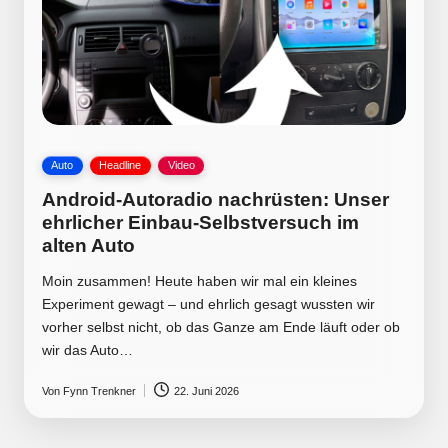
Posted
Auto
Headline
Video
in
Android-Autoradio nachrüsten: Unser
ehrlicher Einbau-Selbstversuch im
alten Auto
Moin zusammen! Heute haben wir mal ein kleines
Experiment gewagt – und ehrlich gesagt wussten wir
vorher selbst nicht, ob das Ganze am Ende läuft oder ob
wir das Auto…
Von
Fynn Trenkner
22. Juni 2026
Posted
by