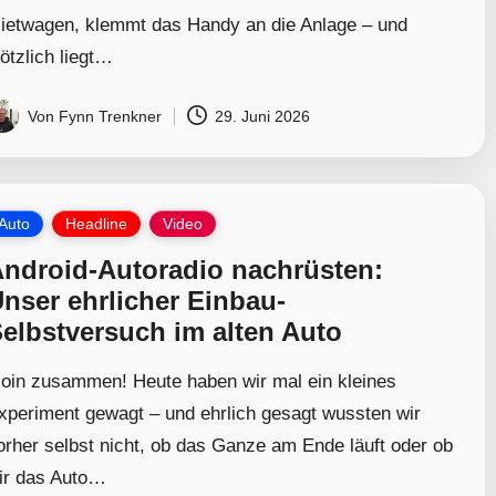
ietwagen, klemmt das Handy an die Anlage – und
lötzlich liegt…
Von
Fynn Trenkner
29. Juni 2026
osted
y
osted
Auto
Headline
Video
ndroid-Autoradio nachrüsten:
nser ehrlicher Einbau-
elbstversuch im alten Auto
oin zusammen! Heute haben wir mal ein kleines
xperiment gewagt – und ehrlich gesagt wussten wir
orher selbst nicht, ob das Ganze am Ende läuft oder ob
ir das Auto…