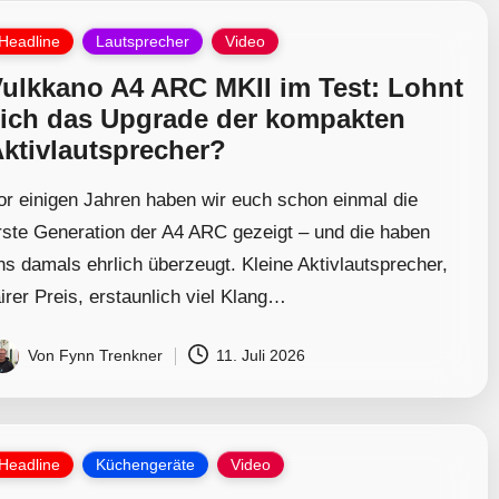
osted
Headline
Lautsprecher
Video
ulkkano A4 ARC MKII im Test: Lohnt
ich das Upgrade der kompakten
ktivlautsprecher?
or einigen Jahren haben wir euch schon einmal die
rste Generation der A4 ARC gezeigt – und die haben
ns damals ehrlich überzeugt. Kleine Aktivlautsprecher,
airer Preis, erstaunlich viel Klang…
Von
Fynn Trenkner
11. Juli 2026
osted
y
osted
Headline
Küchengeräte
Video