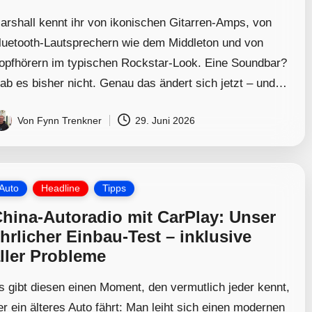
arshall kennt ihr von ikonischen Gitarren-Amps, von
luetooth-Lautsprechern wie dem Middleton und von
opfhörern im typischen Rockstar-Look. Eine Soundbar?
ab es bisher nicht. Genau das ändert sich jetzt – und…
Von
Fynn Trenkner
29. Juni 2026
osted
y
osted
Auto
Headline
Tipps
hina-Autoradio mit CarPlay: Unser
hrlicher Einbau-Test – inklusive
ller Probleme
s gibt diesen einen Moment, den vermutlich jeder kennt,
er ein älteres Auto fährt: Man leiht sich einen modernen