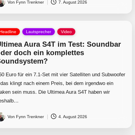
Von
Fynn Trenkner
7. August 2026
osted
y
osted
Headline
Lautsprecher
Video
ltimea Aura S4T im Test: Soundbar
der doch ein komplettes
Soundsystem?
50 Euro für ein 7.1-Set mit vier Satelliten und Subwoofer
 das klingt nach einem Preis, bei dem irgendwo ein
aken sein muss. Die Ultimea Aura S4T haben wir
eshalb…
Von
Fynn Trenkner
4. August 2026
osted
y