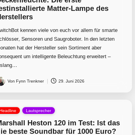
estinstallierte Matter-Lampe des
erstellers
witchBot kennen viele von euch vor allem für smarte
chlösser, Sensoren und Saugroboter. In den letzten
onaten hat der Hersteller sein Sortiment aber
onsequent um intelligente Beleuchtung erweitert –
islang…
Von
Fynn Trenkner
29. Juni 2026
osted
y
osted
Headline
Lautsprecher
arshall Heston 120 im Test: Ist das
ie beste Soundbar für 1000 Euro?