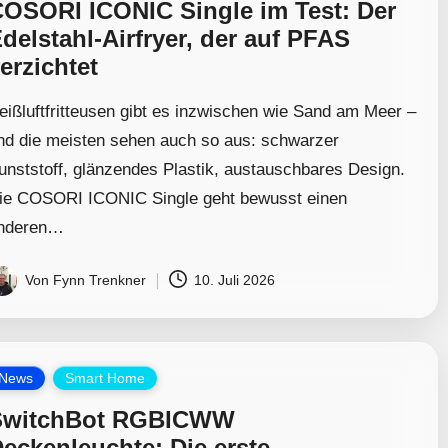
OSORI ICONIC Single im Test: Der
delstahl-Airfryer, der auf PFAS
erzichtet
eißluftfritteusen gibt es inzwischen wie Sand am Meer –
nd die meisten sehen auch so aus: schwarzer
unststoff, glänzendes Plastik, austauschbares Design.
ie COSORI ICONIC Single geht bewusst einen
nderen…
Von
Fynn Trenkner
10. Juli 2026
osted
y
osted
News
Smart Home
SwitchBot RGBICWW
eckenleuchte: Die erste