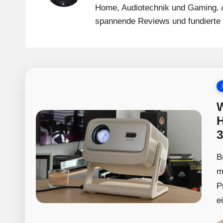
e
Home, Audiotechnik und Gaming. A
w
spannende Reviews und fundierte 
P
in
W
H
3
B
m
P
e