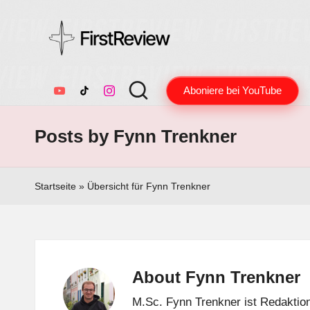
F
Technik-
Aboniere bei YouTube
Tests,
YouTube
TikTok
Instagram
ir
Smart
s
Home
Posts by Fynn Trenkner
&
t
Audio
R
Startseite
»
Übersicht für Fynn Trenkner
–
ehrlich
e
und
v
unabhängig
About Fynn Trenkner
i
M.Sc. Fynn Trenkner ist Redaktion