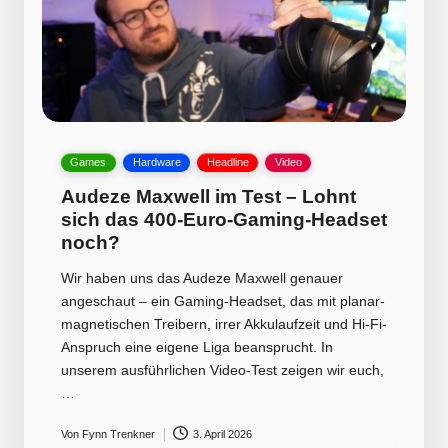
Posted
Games
Hardware
Headline
Video
in
Audeze Maxwell im Test – Lohnt
sich das 400-Euro-Gaming-Headset
noch?
Wir haben uns das Audeze Maxwell genauer
angeschaut – ein Gaming-Headset, das mit planar-
magnetischen Treibern, irrer Akkulaufzeit und Hi-Fi-
Anspruch eine eigene Liga beansprucht. In
unserem ausführlichen Video-Test zeigen wir euch,
…
Von
Fynn Trenkner
3. April 2026
Posted