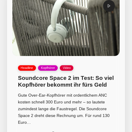
Posted
Headline
Kopfhörer
Video
in
Soundcore Space 2 im Test: So viel
Kopfhörer bekommt ihr fürs Geld
Gute Over-Ear-Kopfhörer mit ordentlichem ANC
kosten schnell 300 Euro und mehr – so lautete
zumindest lange die Faustregel. Die Soundcore
Space 2 dreht diese Rechnung um. Für rund 130
Euro…