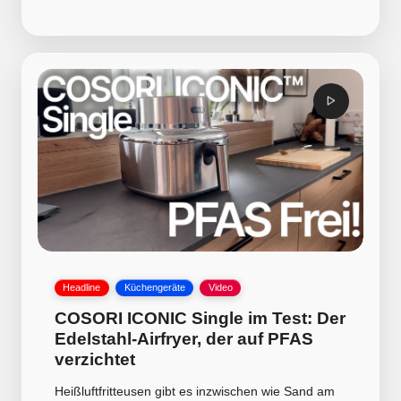
by
Posted
Headline
Küchengeräte
Video
in
COSORI ICONIC Single im Test: Der
Edelstahl-Airfryer, der auf PFAS
verzichtet
Heißluftfritteusen gibt es inzwischen wie Sand am