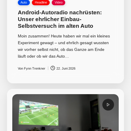
Posted
Auto
Headline
Video
in
Android-Autoradio nachrüsten:
Unser ehrlicher Einbau-
Selbstversuch im alten Auto
Moin zusammen! Heute haben wir mal ein kleines
Experiment gewagt – und ehrlich gesagt wussten
wir vorher selbst nicht, ob das Ganze am Ende
läuft oder ob wir das Auto…
Von
Fynn Trenkner
22. Juni 2026
Posted
by