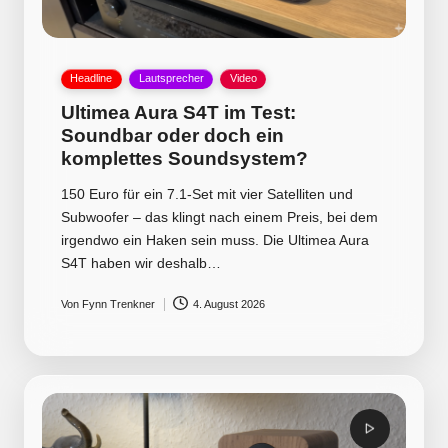
Posted
Headline
Lautsprecher
Video
in
Ultimea Aura S4T im Test:
Soundbar oder doch ein
komplettes Soundsystem?
150 Euro für ein 7.1-Set mit vier Satelliten und
Subwoofer – das klingt nach einem Preis, bei dem
irgendwo ein Haken sein muss. Die Ultimea Aura
S4T haben wir deshalb…
Von
Fynn Trenkner
4. August 2026
Posted
by