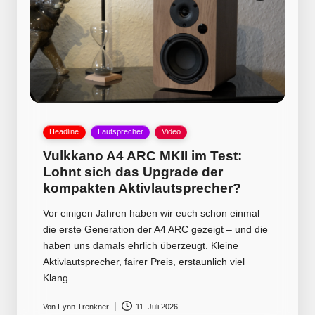
Posted
Headline
Lautsprecher
Video
in
Vulkkano A4 ARC MKII im Test:
Lohnt sich das Upgrade der
kompakten Aktivlautsprecher?
Vor einigen Jahren haben wir euch schon einmal
die erste Generation der A4 ARC gezeigt – und die
haben uns damals ehrlich überzeugt. Kleine
Aktivlautsprecher, fairer Preis, erstaunlich viel
Klang…
Von
Fynn Trenkner
11. Juli 2026
Posted