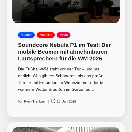
Posted
Beamer
Headline
Video
in
Soundcore Nebula P1 im Test: Der
mobile Beamer mit abnehmbaren
Lautsprechern für die WM 2026
Die Fußball-WM steht vor der Tür – und mal
ehrlich: Was gibt es Schöneres, als das große
Turnier mit Freunden im Wohnzimmer oder bei
warmem Wetter draußen im Garten auf…
Von
Fynn Trenkner
15. Juni 2026
Posted
by