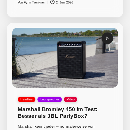
Von
Fynn Trenkner
2. Juni 2026
Posted
by
Posted
Headline
Lautsprecher
Video
in
Marshall Bromley 450 im Test:
Besser als JBL PartyBox?
Marshall kennt jeder – normalerweise von