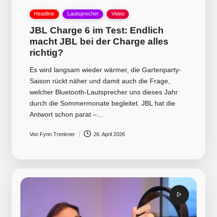
Posted
Headline
Lautsprecher
Video
in
JBL Charge 6 im Test: Endlich
macht JBL bei der Charge alles
richtig?
Es wird langsam wieder wärmer, die Gartenparty-
Saison rückt näher und damit auch die Frage,
welcher Bluetooth-Lautsprecher uns dieses Jahr
durch die Sommermonate begleitet. JBL hat die
Antwort schon parat –…
Von
Fynn Trenkner
26. April 2026
Posted
by