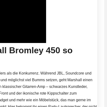
ll Bromley 450 so
anders als die Konkurrenz. Während JBL, Soundcore und
s und möglichst viel Bumms setzen, geht Marshall einen
n klassischer Gitarren-Amp – schwarzes Kunstleder,
 Front und der ikonische rote Kippschalter zum
Gadget und mehr wie ein Möbelstück, das man gerne im
kt: Hier bekommt ihr einen Party-Lautsprecher, der nicht