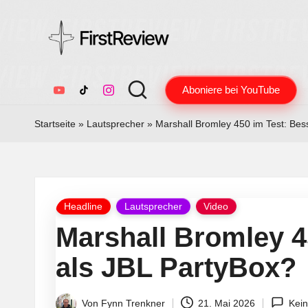
F
Technik-
Aboniere bei YouTube
Tests,
YouTube
TikTok
Instagram
ir
Smart
Startseite
»
Lautsprecher
»
Marshall Bromley 450 im Test: Bes
s
Home
&
t
Audio
R
–
Posted
Headline
Lautsprecher
Video
ehrlich
e
in
Marshall Bromley 4
und
v
unabhängig
als JBL PartyBox?
i
Von
Fynn Trenkner
21. Mai 2026
Kei