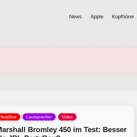
News
Apple
Kopfhörer
osted
Headline
Lautsprecher
Video
arshall Bromley 450 im Test: Besser