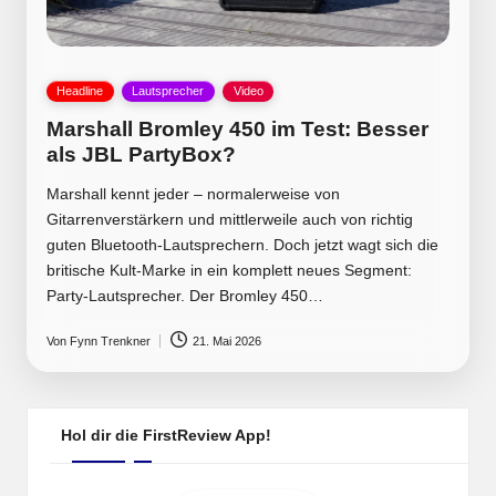
Posted
Headline
Lautsprecher
Video
in
Marshall Bromley 450 im Test: Besser
als JBL PartyBox?
Marshall kennt jeder – normalerweise von
Gitarrenverstärkern und mittlerweile auch von richtig
guten Bluetooth-Lautsprechern. Doch jetzt wagt sich die
britische Kult-Marke in ein komplett neues Segment:
Party-Lautsprecher. Der Bromley 450…
Von
Fynn Trenkner
21. Mai 2026
Posted
by
Hol dir die FirstReview App!