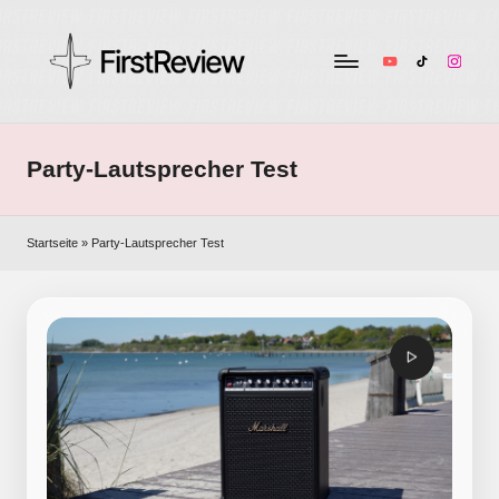
YouTube
TikTok
Instag
F
Technik-
Tests,
ir
Smart
Party-Lautsprecher Test
s
Home
&
t
Audio
Startseite
»
Party-Lautsprecher Test
R
–
ehrlich
e
und
v
unabhängig
i
e
w