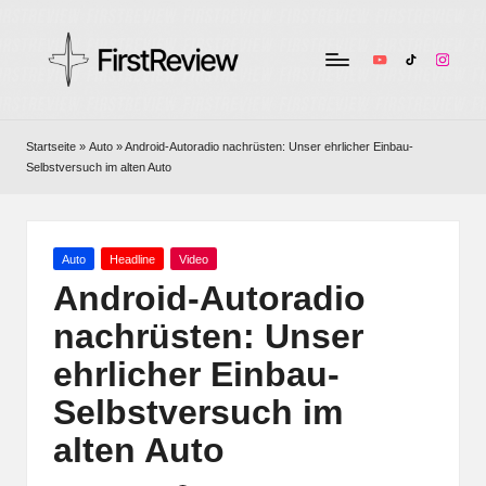
YouTube
TikTok
Instag
F
Technik-
Tests,
ir
Startseite
»
Auto
»
Android-Autoradio nachrüsten: Unser ehrlicher Einbau-
Smart
Selbstversuch im alten Auto
s
Home
&
t
Audio
R
–
Posted
Auto
Headline
Video
in
ehrlich
Android-Autoradio
e
und
nachrüsten: Unser
v
unabhängig
ehrlicher Einbau-
i
Selbstversuch im
e
alten Auto
w