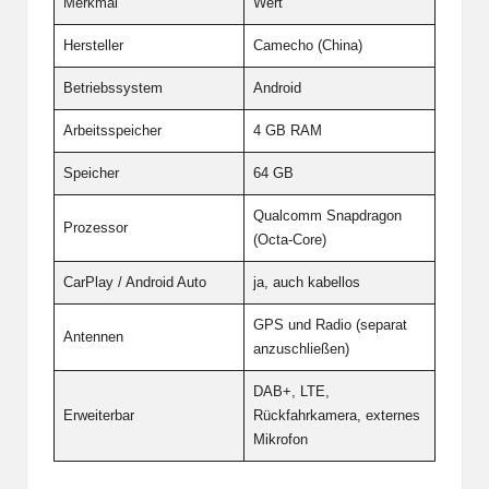
Merkmal
Wert
Hersteller
Camecho (China)
Betriebssystem
Android
Arbeitsspeicher
4 GB RAM
Speicher
64 GB
Qualcomm Snapdragon
Prozessor
(Octa-Core)
CarPlay / Android Auto
ja, auch kabellos
GPS und Radio (separat
Antennen
anzuschließen)
DAB+, LTE,
Erweiterbar
Rückfahrkamera, externes
Mikrofon