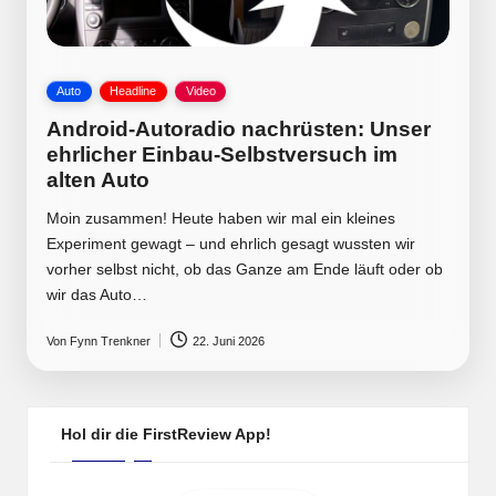
Posted
Auto
Headline
Video
in
Android-Autoradio nachrüsten: Unser
ehrlicher Einbau-Selbstversuch im
alten Auto
Moin zusammen! Heute haben wir mal ein kleines
Experiment gewagt – und ehrlich gesagt wussten wir
vorher selbst nicht, ob das Ganze am Ende läuft oder ob
wir das Auto…
Von
Fynn Trenkner
22. Juni 2026
Posted
by
Hol dir die FirstReview App!