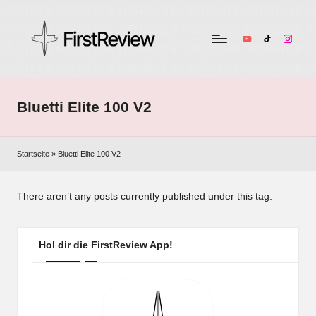
YouTube
TikTok
Instag
F
Technik-
Tests,
ir
Smart
Bluetti Elite 100 V2
s
Home
&
t
Audio
Startseite
»
Bluetti Elite 100 V2
R
–
ehrlich
e
There aren’t any posts currently published under this tag.
und
v
unabhängig
i
Hol dir die FirstReview App!
e
w