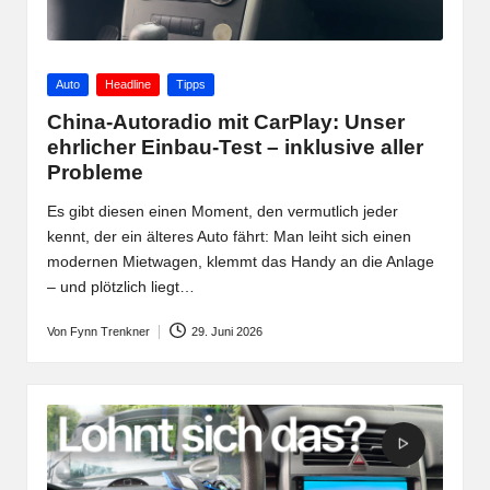
Posted
Auto
Headline
Tipps
in
China-Autoradio mit CarPlay: Unser
ehrlicher Einbau-Test – inklusive aller
Probleme
Es gibt diesen einen Moment, den vermutlich jeder
kennt, der ein älteres Auto fährt: Man leiht sich einen
modernen Mietwagen, klemmt das Handy an die Anlage
– und plötzlich liegt…
Von
Fynn Trenkner
29. Juni 2026
Posted
by