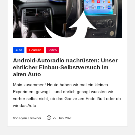
Posted
Auto
Headline
Video
in
Android-Autoradio nachrüsten: Unser
ehrlicher Einbau-Selbstversuch im
alten Auto
Moin zusammen! Heute haben wir mal ein kleines
Experiment gewagt – und ehrlich gesagt wussten wir
vorher selbst nicht, ob das Ganze am Ende läuft oder ob
wir das Auto…
Von
Fynn Trenkner
22. Juni 2026
Posted
by