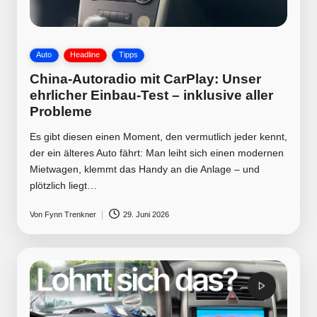
Posted
Auto
Headline
Tipps
in
China-Autoradio mit CarPlay: Unser
ehrlicher Einbau-Test – inklusive aller
Probleme
Es gibt diesen einen Moment, den vermutlich jeder kennt,
der ein älteres Auto fährt: Man leiht sich einen modernen
Mietwagen, klemmt das Handy an die Anlage – und
plötzlich liegt…
Von
Fynn Trenkner
29. Juni 2026
Posted
by