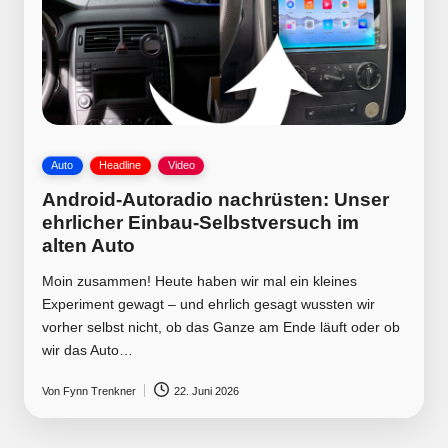
Posted
Auto
Headline
Video
in
Android-Autoradio nachrüsten: Unser
ehrlicher Einbau-Selbstversuch im
alten Auto
Moin zusammen! Heute haben wir mal ein kleines
Experiment gewagt – und ehrlich gesagt wussten wir
vorher selbst nicht, ob das Ganze am Ende läuft oder ob
wir das Auto…
Von
Fynn Trenkner
22. Juni 2026
Posted
by