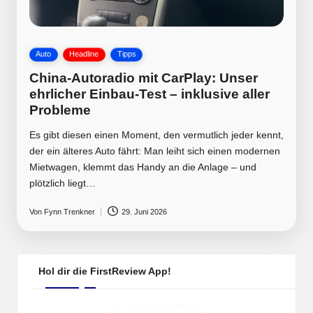
Posted
Auto
Headline
Tipps
in
China-Autoradio mit CarPlay: Unser
ehrlicher Einbau-Test – inklusive aller
Probleme
Es gibt diesen einen Moment, den vermutlich jeder kennt,
der ein älteres Auto fährt: Man leiht sich einen modernen
Mietwagen, klemmt das Handy an die Anlage – und
plötzlich liegt…
Von
Fynn Trenkner
29. Juni 2026
Posted
by
Hol dir die FirstReview App!