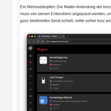
Ein Wermutstropfen: Die Matter-Anbindung der ein
muss von seinen Entwicklern angepasst werden, und
ganz bestimmtes Gerät schielt, sollte vorher kurz pr