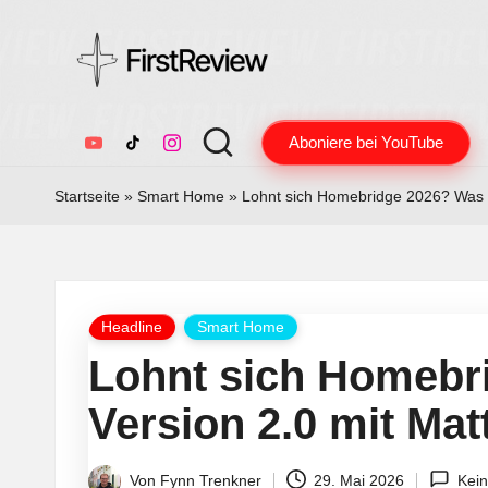
F
Technik-
Aboniere bei YouTube
Tests,
YouTube
TikTok
Instagram
ir
Smart
Startseite
»
Smart Home
»
Lohnt sich Homebridge 2026? Was Ve
s
Home
&
t
Audio
R
–
Posted
Headline
Smart Home
ehrlich
e
in
Lohnt sich Homebr
und
v
unabhängig
Version 2.0 mit Matt
i
Von
Fynn Trenkner
29. Mai 2026
Kei