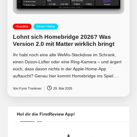
Posted
Headline
Smart Home
in
Lohnt sich Homebridge 2026? Was
Version 2.0 mit Matter wirklich bringt
Ihr habt noch eine alte WeMo-Steckdose im Schrank,
einen Dyson-Lüfter oder eine Ring-Kamera – und ärgert
euch, dass davon nichts in der Apple-Home-App
auftaucht? Genau hier kommt Homebridge ins Spiel.…
Von
Fynn Trenkner
29. Mai 2026
Posted
by
Hol dir die FirstReview App!