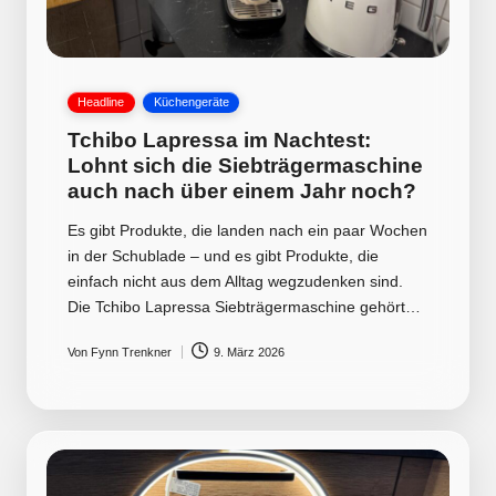
Posted
Headline
Küchengeräte
in
Tchibo Lapressa im Nachtest:
Lohnt sich die Siebträgermaschine
auch nach über einem Jahr noch?
Es gibt Produkte, die landen nach ein paar Wochen
in der Schublade – und es gibt Produkte, die
einfach nicht aus dem Alltag wegzudenken sind.
Die Tchibo Lapressa Siebträgermaschine gehört…
Von
Fynn Trenkner
9. März 2026
Posted
by