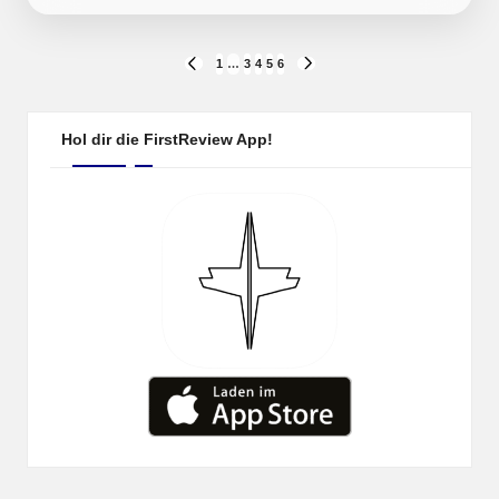
Seitennummerierung
1
…
3
4
5
6
PREVIOUS
NEXT
PAGE
PAGE
der
Beiträge
Hol dir die FirstReview App!