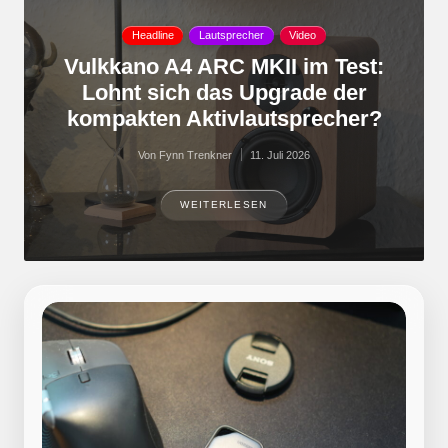
Posted
Headline
Lautsprecher
Video
in
Vulkkano A4 ARC MKII im Test:
Lohnt sich das Upgrade der
kompakten Aktivlautsprecher?
Von
Fynn Trenkner
11. Juli 2026
Posted
by
WEITERLESEN