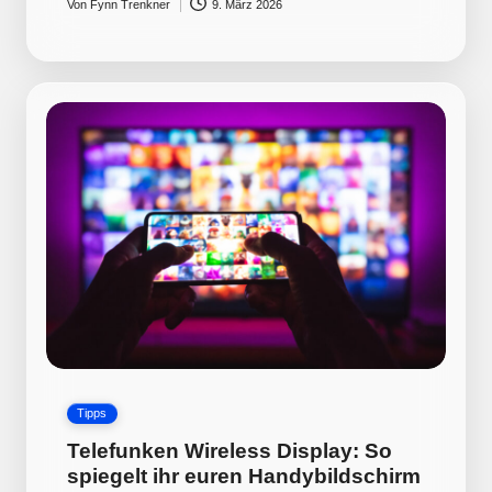
Von
Fynn Trenkner
9. März 2026
Posted
by
Posted
Tipps
in
Telefunken Wireless Display: So
spiegelt ihr euren Handybildschirm