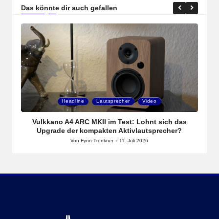
Das könnte dir auch gefallen
Posted
P
Headline
Lautsprecher
Video
in
i
in
Vulkkano A4 ARC MKII im Test: Lohnt sich das
Upgrade der kompakten Aktivlautsprecher?
Von
Fynn Trenkner
11. Juli 2026
Posted
by