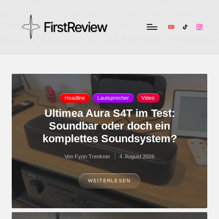
YouTube
TikTok
Instag
F
Technik-
Tests,
ir
Smart
s
Home
&
t
Posted
Headline
Lautsprecher
Video
Audio
in
Ultimea Aura S4T im Test:
R
–
Soundbar oder doch ein
ehrlich
e
komplettes Soundsystem?
und
v
unabhängig
Von
Fynn Trenkner
4. August 2026
Posted
i
by
WEITERLESEN
e
w