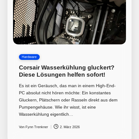
Posted
Hardware
in
Corsair Wasserkühlung gluckert?
Diese Lösungen helfen sofort!
Es ist ein Geräusch, das man in einem High-End-
PC absolut nicht hören möchte: Ein konstantes
Gluckern, Plätschern oder Rasseln direkt aus dem
Pumpengehäuse. Wie ihr wisst, ist eine
Wasserkühlung eigentlich…
Von
Fynn Trenkner
2. März 2026
Posted
by