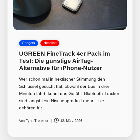
Posted
Gadgets
Headline
in
UGREEN FineTrack 4er Pack im
Test: Die günstige AirTag-
Alternative für iPhone-Nutzer
Wer schon mal in hektischer Stimmung den
Schlüssel gesucht hat, obwohl der Bus in drei
Minuten fährt, kennt das Gefühl. Bluetooth-Tracker
sind längst kein Nischenprodukt mehr – sie
gehören für…
Von
Fynn Trenkner
12. März 2026
Posted
by