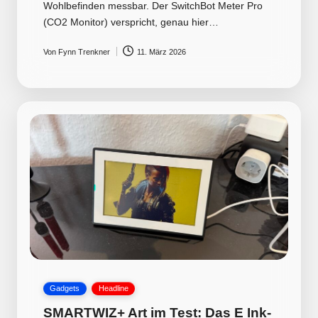
Wohlbefinden messbar. Der SwitchBot Meter Pro
(CO2 Monitor) verspricht, genau hier…
Von
Fynn Trenkner
11. März 2026
Posted
by
Posted
Gadgets
Headline
in
SMARTWIZ+ Art im Test: Das E Ink-