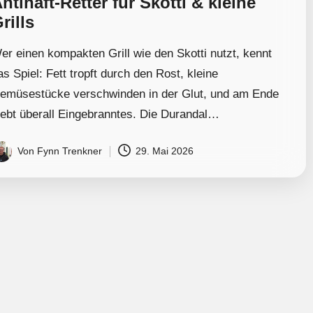
ntihaft-Retter für Skotti & kleine
rills
er einen kompakten Grill wie den Skotti nutzt, kennt
as Spiel: Fett tropft durch den Rost, kleine
emüsestücke verschwinden in der Glut, und am Ende
lebt überall Eingebranntes. Die Durandal…
Von
Fynn Trenkner
29. Mai 2026
osted
y