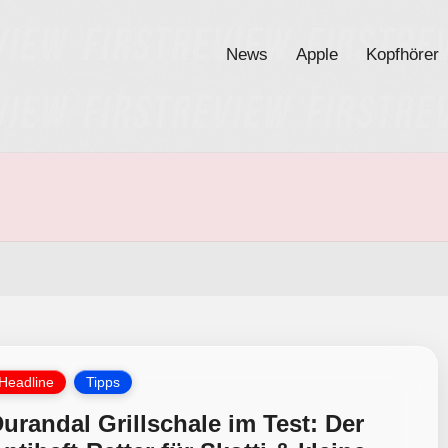
News
Apple
Kopfhörer
osted
Headline
Tipps
urandal Grillschale im Test: Der