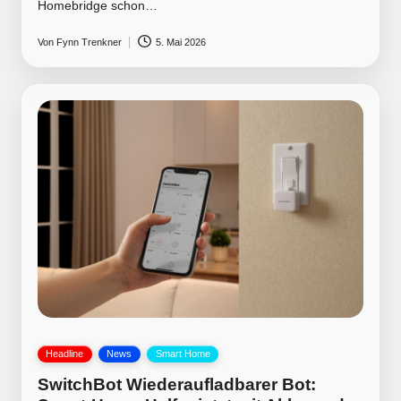
Homebridge schon…
Von
Fynn Trenkner
5. Mai 2026
Posted
by
Posted
Headline
News
Smart Home
in
SwitchBot Wiederaufladbarer Bot: