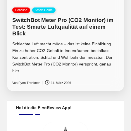
Posted
Headline
Smart Home
in
SwitchBot Meter Pro (CO2 Monitor) im
Test: Smarte Luftqualität auf einem
Blick
Schlechte Luft macht müde – das ist keine Einbildung.
Ein zu hoher CO2-Gehalt in Innenräumen beeinflusst
Konzentration, Schlaf und Wohlbefinden messbar. Der
SwitchBot Meter Pro (CO2 Monitor) verspricht, genau
hier…
Von
Fynn Trenkner
11. März 2026
Posted
by
Hol dir die FirstReview App!