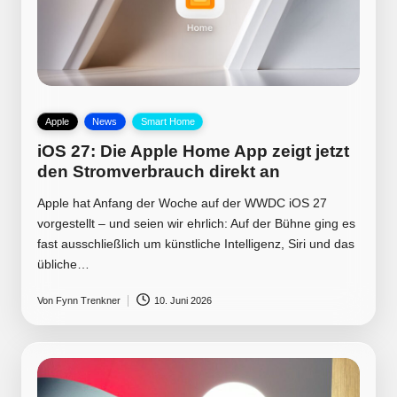
Posted
Apple
News
Smart Home
in
iOS 27: Die Apple Home App zeigt jetzt
den Stromverbrauch direkt an
Apple hat Anfang der Woche auf der WWDC iOS 27
vorgestellt – und seien wir ehrlich: Auf der Bühne ging es
fast ausschließlich um künstliche Intelligenz, Siri und das
übliche…
Von
Fynn Trenkner
10. Juni 2026
Posted
by