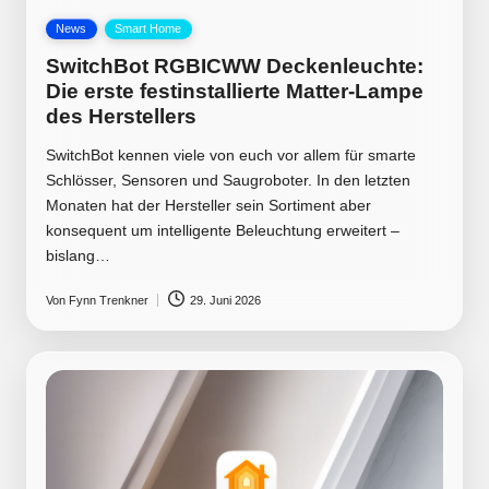
Posted
News
Smart Home
in
SwitchBot RGBICWW Deckenleuchte:
Die erste festinstallierte Matter-Lampe
des Herstellers
SwitchBot kennen viele von euch vor allem für smarte
Schlösser, Sensoren und Saugroboter. In den letzten
Monaten hat der Hersteller sein Sortiment aber
konsequent um intelligente Beleuchtung erweitert –
bislang…
Von
Fynn Trenkner
29. Juni 2026
Posted
by