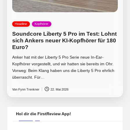
Posted
Headline
Kopfhörer
in
Soundcore Liberty 5 Pro im Test: Lohnt
sich Ankers neuer KI-Kopfhörer für 180
Euro?
Anker hat mit der Liberty 5 Pro Serie neue In-Ear-
Kopfhörer vorgestellt, und wir hatten sie bereits im Ohr.
Vorweg: Beim Klang haben uns die Liberty 5 Pro ehrlich
überrascht. Für…
Von
Fynn Trenkner
22. Mai 2026
Posted
by
Hol dir die FirstReview App!