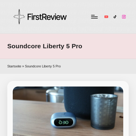
YouTube
TikTok
Instag
F
Technik-
Tests,
ir
Smart
Soundcore Liberty 5 Pro
s
Home
&
t
Audio
Startseite
»
Soundcore Liberty 5 Pro
R
–
ehrlich
e
und
v
unabhängig
i
e
w