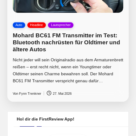
Posted
Auto
Headline
Lautsprecher
in
Mohard BC61 FM Transmitter im Test:
Bluetooth nachrüsten für Oldtimer und
ältere Autos
Nicht jeder will sein Originalradio aus dem Armaturenbrett
reißen – erst recht nicht, wenn ein Youngtimer oder
Oldtimer seinen Charme bewahren soll. Der Mohard
BC61 FM Transmitter verspricht genau dafür…
Von
Fynn Trenkner
27. Mai 2026
Posted
by
Hol dir die FirstReview App!