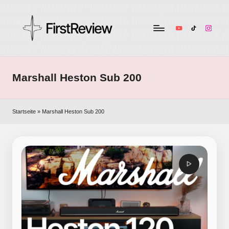
YouTube
TikTok
Instag
F
Technik-
Tests,
ir
Smart
Marshall Heston Sub 200
s
Home
&
t
Audio
Startseite
»
Marshall Heston Sub 200
R
–
ehrlich
e
und
v
unabhängig
i
e
w