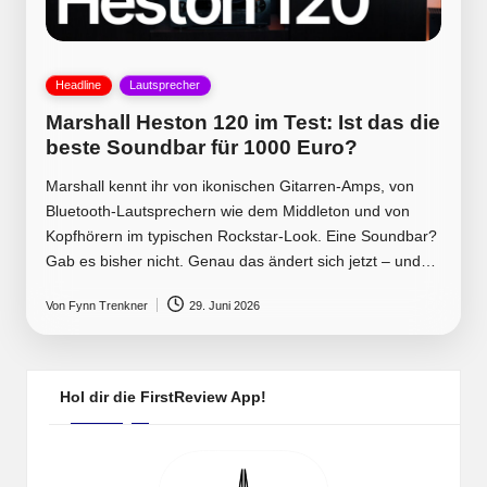
Posted
Headline
Lautsprecher
in
Marshall Heston 120 im Test: Ist das die
beste Soundbar für 1000 Euro?
Marshall kennt ihr von ikonischen Gitarren-Amps, von
Bluetooth-Lautsprechern wie dem Middleton und von
Kopfhörern im typischen Rockstar-Look. Eine Soundbar?
Gab es bisher nicht. Genau das ändert sich jetzt – und…
Von
Fynn Trenkner
29. Juni 2026
Posted
by
Hol dir die FirstReview App!