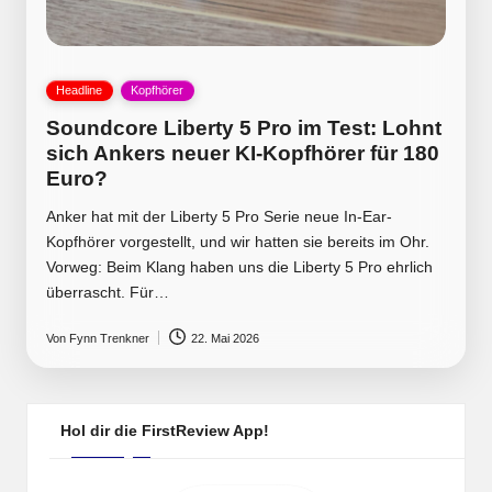
Posted
Headline
Kopfhörer
in
Soundcore Liberty 5 Pro im Test: Lohnt
sich Ankers neuer KI-Kopfhörer für 180
Euro?
Anker hat mit der Liberty 5 Pro Serie neue In-Ear-
Kopfhörer vorgestellt, und wir hatten sie bereits im Ohr.
Vorweg: Beim Klang haben uns die Liberty 5 Pro ehrlich
überrascht. Für…
Von
Fynn Trenkner
22. Mai 2026
Posted
by
Hol dir die FirstReview App!