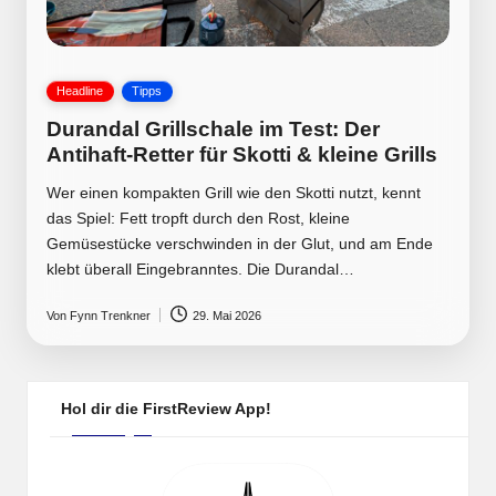
Posted
Headline
Tipps
in
Durandal Grillschale im Test: Der
Antihaft-Retter für Skotti & kleine Grills
Wer einen kompakten Grill wie den Skotti nutzt, kennt
das Spiel: Fett tropft durch den Rost, kleine
Gemüsestücke verschwinden in der Glut, und am Ende
klebt überall Eingebranntes. Die Durandal…
Von
Fynn Trenkner
29. Mai 2026
Posted
by
Hol dir die FirstReview App!