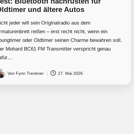
est: Bluetooth nachrüsten für
ldtimer und ältere Autos
icht jeder will sein Originalradio aus dem
rmaturenbrett reißen – erst recht nicht, wenn ein
oungtimer oder Oldtimer seinen Charme bewahren soll.
er Mohard BC61 FM Transmitter verspricht genau
afür…
Von
Fynn Trenkner
27. Mai 2026
osted
y