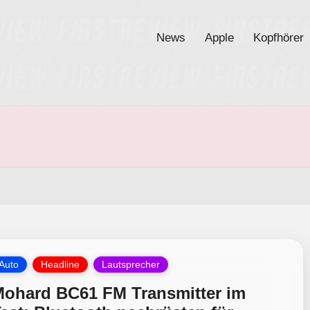
News
Apple
Kopfhörer
osted
Auto
Headline
Lautsprecher
ohard BC61 FM Transmitter im