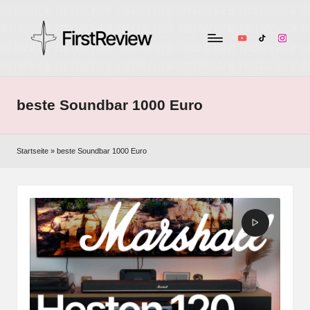
YouTube
TikTok
Instag
F
Technik-
Tests,
ir
Smart
beste Soundbar 1000 Euro
s
Home
&
t
Audio
Startseite
»
beste Soundbar 1000 Euro
R
–
ehrlich
e
und
v
unabhängig
i
e
w