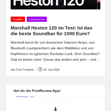
Posted
Headline
Lautsprecher
in
Marshall Heston 120 im Test: Ist das
die beste Soundbar für 1000 Euro?
Marshall kennt ihr von ikonischen Gitarren-Amps, von
Bluetooth-Lautsprechern wie dem Middleton und von
Kopfhörern im typischen Rockstar-Look. Eine Soundbar?
Gab es bisher nicht. Genau das ändert sich jetzt – und…
Von
Fynn Trenkner
29. Juni 2026
Posted
by
Hol dir die FirstReview App!