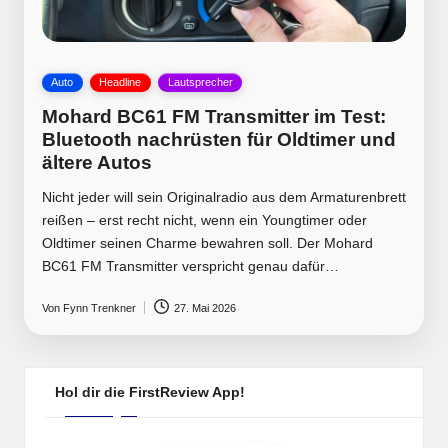
Posted
Auto
Headline
Lautsprecher
in
Mohard BC61 FM Transmitter im Test:
Bluetooth nachrüsten für Oldtimer und
ältere Autos
Nicht jeder will sein Originalradio aus dem Armaturenbrett
reißen – erst recht nicht, wenn ein Youngtimer oder
Oldtimer seinen Charme bewahren soll. Der Mohard
BC61 FM Transmitter verspricht genau dafür…
Von
Fynn Trenkner
27. Mai 2026
Posted
by
Hol dir die FirstReview App!