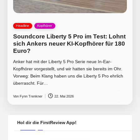
Posted
Headline
Kopfhörer
in
Soundcore Liberty 5 Pro im Test: Lohnt
sich Ankers neuer KI-Kopfhörer für 180
Euro?
Anker hat mit der Liberty 5 Pro Serie neue In-Ear-
Kopfhörer vorgestellt, und wir hatten sie bereits im Ohr.
Vorweg: Beim Klang haben uns die Liberty 5 Pro ehrlich
überrascht. Für…
Von
Fynn Trenkner
22. Mai 2026
Posted
by
Hol dir die FirstReview App!