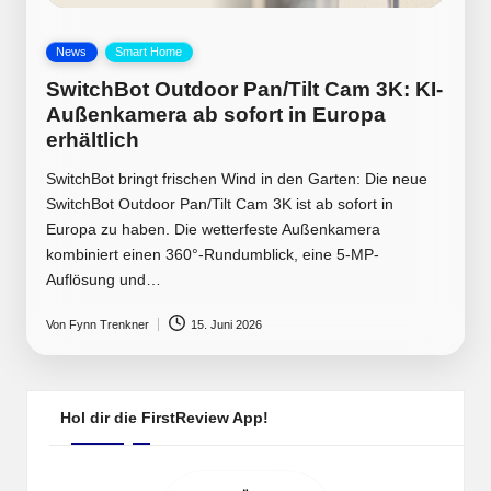
Posted
News
Smart Home
in
SwitchBot Outdoor Pan/Tilt Cam 3K: KI-
Außenkamera ab sofort in Europa
erhältlich
SwitchBot bringt frischen Wind in den Garten: Die neue
SwitchBot Outdoor Pan/Tilt Cam 3K ist ab sofort in
Europa zu haben. Die wetterfeste Außenkamera
kombiniert einen 360°-Rundumblick, eine 5-MP-
Auflösung und…
Von
Fynn Trenkner
15. Juni 2026
Posted
by
Hol dir die FirstReview App!