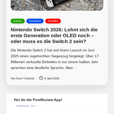
Posted
Games
Hardware
Headline
in
Nintendo Switch 2026: Lohnt sich die
erste Generation oder OLED noch –
oder muss es die Switch 2 sein?
Die Nintendo Switch 2 hat seit ihrem Launch im Juni
2025 einen regelrechten Siegeszug hingelegt. Über 17
Millionen verkaufte Einheiten in nur einem halben Jahr
sprechen eine deutliche Sprache. Aber…
Von
Fynn Trenkner
9. April 2026
Posted
by
Hol dir die FirstReview App!