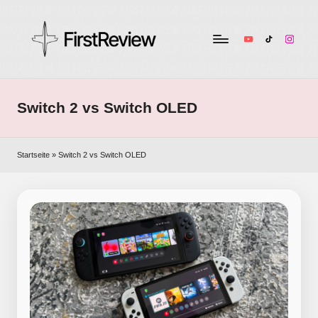
YouTube
TikTok
Instag
F
Technik-
Tests,
ir
Smart
Switch 2 vs Switch OLED
s
Home
&
t
Audio
Startseite
»
Switch 2 vs Switch OLED
R
–
ehrlich
e
und
v
unabhängig
i
e
w