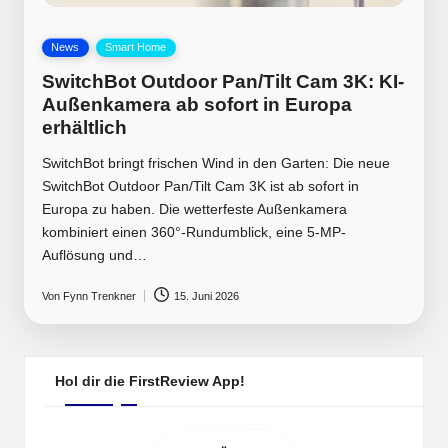
Posted
News
Smart Home
in
SwitchBot Outdoor Pan/Tilt Cam 3K: KI-
Außenkamera ab sofort in Europa
erhältlich
SwitchBot bringt frischen Wind in den Garten: Die neue
SwitchBot Outdoor Pan/Tilt Cam 3K ist ab sofort in
Europa zu haben. Die wetterfeste Außenkamera
kombiniert einen 360°-Rundumblick, eine 5-MP-
Auflösung und…
Von
Fynn Trenkner
15. Juni 2026
Posted
by
Hol dir die FirstReview App!