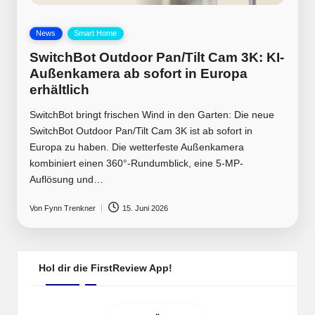
Posted
News
Smart Home
in
SwitchBot Outdoor Pan/Tilt Cam 3K: KI-
Außenkamera ab sofort in Europa
erhältlich
SwitchBot bringt frischen Wind in den Garten: Die neue
SwitchBot Outdoor Pan/Tilt Cam 3K ist ab sofort in
Europa zu haben. Die wetterfeste Außenkamera
kombiniert einen 360°-Rundumblick, eine 5-MP-
Auflösung und…
Von
Fynn Trenkner
15. Juni 2026
Posted
by
Hol dir die FirstReview App!