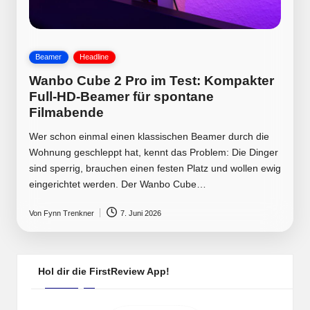
Posted
Beamer
Headline
in
Wanbo Cube 2 Pro im Test: Kompakter
Full-HD-Beamer für spontane
Filmabende
Wer schon einmal einen klassischen Beamer durch die
Wohnung geschleppt hat, kennt das Problem: Die Dinger
sind sperrig, brauchen einen festen Platz und wollen ewig
eingerichtet werden. Der Wanbo Cube…
Von
Fynn Trenkner
7. Juni 2026
Posted
by
Hol dir die FirstReview App!