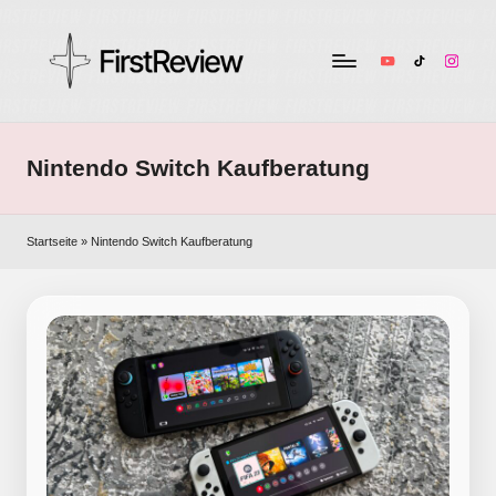
YouTube
TikTok
Instag
F
Technik-
Tests,
ir
Smart
Nintendo Switch Kaufberatung
s
Home
&
t
Audio
Startseite
»
Nintendo Switch Kaufberatung
R
–
ehrlich
e
und
v
unabhängig
i
e
w