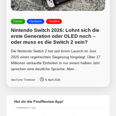
Posted
Games
Hardware
Headline
in
Nintendo Switch 2026: Lohnt sich die
erste Generation oder OLED noch –
oder muss es die Switch 2 sein?
Die Nintendo Switch 2 hat seit ihrem Launch im Juni
2025 einen regelrechten Siegeszug hingelegt. Über 17
Millionen verkaufte Einheiten in nur einem halben Jahr
sprechen eine deutliche Sprache. Aber…
Von
Fynn Trenkner
9. April 2026
Posted
by
Hol dir die FirstReview App!