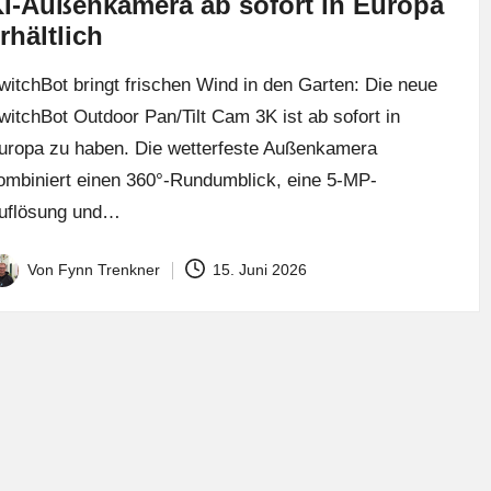
I-Außenkamera ab sofort in Europa
rhältlich
witchBot bringt frischen Wind in den Garten: Die neue
witchBot Outdoor Pan/Tilt Cam 3K ist ab sofort in
uropa zu haben. Die wetterfeste Außenkamera
ombiniert einen 360°-Rundumblick, eine 5-MP-
uflösung und…
Von
Fynn Trenkner
15. Juni 2026
osted
y