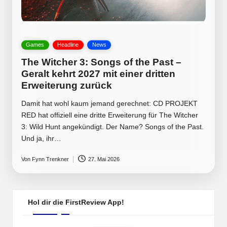
Posted
Games
Headline
News
in
The Witcher 3: Songs of the Past –
Geralt kehrt 2027 mit einer dritten
Erweiterung zurück
Damit hat wohl kaum jemand gerechnet: CD PROJEKT
RED hat offiziell eine dritte Erweiterung für The Witcher
3: Wild Hunt angekündigt. Der Name? Songs of the Past.
Und ja, ihr…
Von
Fynn Trenkner
27. Mai 2026
Posted
by
Hol dir die FirstReview App!